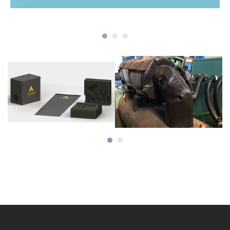
– 2D
– Feutre, mousse, masse lourde