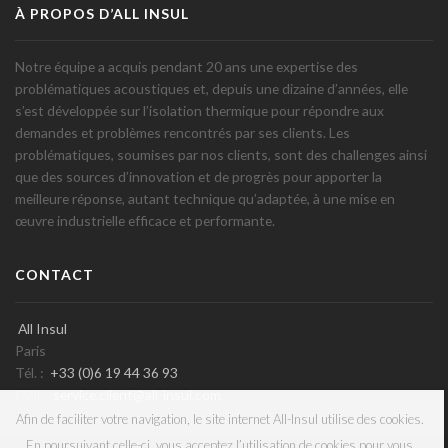
À PROPOS D’ALL INSUL
Notre équipe a acquis pendant 20 ans une expertise des
problématiques acoustiques et, depuis une dizaine d’années, elle
s’est développée sur l’isolation thermique pour répondre aux
demandes et problèmes rencontrés par ses clients. Les
problématiques, soumises par nos clients, sont des challenges ainsi
que des sources d’innovation et de progrès pour apporter la
meilleure réponse, autant technique qu’adaptée, à une mise en
œuvre industrielle efficace et performante.
CONTACT
All Insul
Paris
Tél. :
+33 (0)6 19 44 36 93
Mail :
service.client@all-insul.com
Afin de faciliter votre navigation, le site internet All-Insul utilise des cookies.
En poursuivant celle-ci, vous acceptez l’utilisation de cookies pour vous