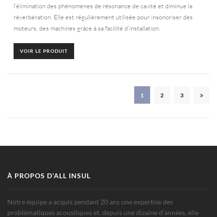
l’élimination des phénomènes de résonance de cavité et diminue la
réverbération. Elle est régulièrement utilisée pour insonoriser des
moteurs, des machines grâce à sa facilité d’installation.
VOIR LE PRODUIT
1
2
3
À PROPOS D’ALL INSUL
Notre équipe a acquis pendant 20 ans une expertise des
problématiques acoustiques et, depuis une dizaine d’années, elle