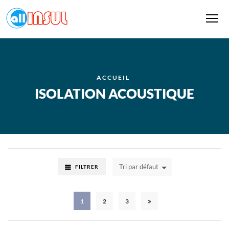
Me
ACCUEIL
ISOLATION ACOUSTIQUE
Tri par défaut
FILTRER
1
2
3