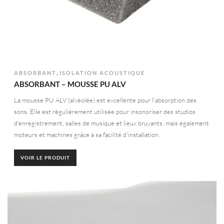
,
ABSORBANT
ISOLATION ACOUSTIQUE
ABSORBANT – MOUSSE PU ALV
La mousse PU ALV (alvéolée) est excellente pour l’absorption des
sons. Elle est régulièrement utilisée pour insonoriser des studios
d'enregistrement, salles de musique et lieux bruyants, mais également
moteurs et machines grâce à sa facilité d’installation.
VOIR LE PRODUIT