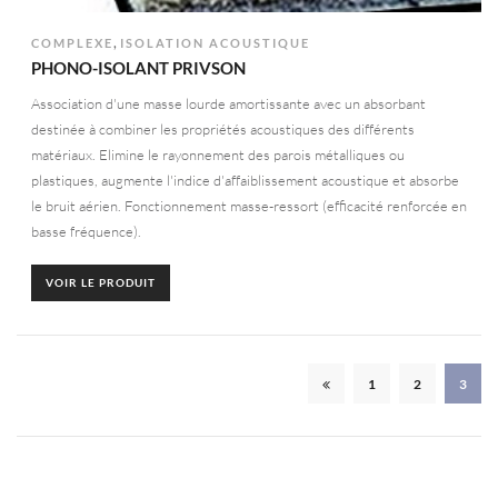
,
COMPLEXE
ISOLATION ACOUSTIQUE
PHONO-ISOLANT PRIVSON
Association d'une masse lourde amortissante avec un absorbant
destinée à combiner les propriétés acoustiques des différents
matériaux. Elimine le rayonnement des parois métalliques ou
plastiques, augmente l'indice d'affaiblissement acoustique et absorbe
le bruit aérien. Fonctionnement masse-ressort (efficacité renforcée en
basse fréquence).
VOIR LE PRODUIT
1
2
3