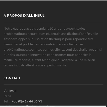
À PROPOS D’ALL INSUL
Notre équipe a acquis pendant 20 ans une expertise des
problématiques acoustiques et, depuis une dizaine d’années, elle
s’est développée sur l’isolation thermique pour répondre aux
demandes et problèmes rencontrés par ses clients. Les
problématiques, soumises par nos clients, sont des challenges ainsi
que des sources d’innovation et de progrès pour apporter la
meilleure réponse, autant technique qu’adaptée, à une mise en
œuvre industrielle efficace et performante.
CONTACT
All Insul
Paris
Tél. :
+33 (0)6 19 44 36 93
Mail :
service.client@all-insul.com