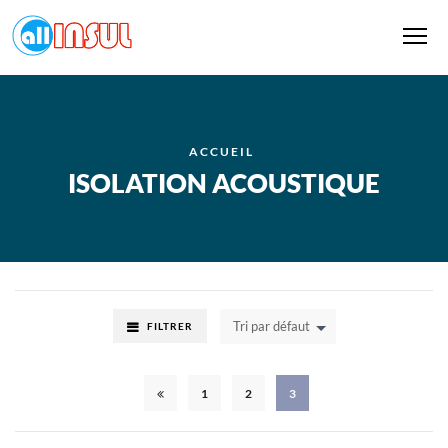
Me
ACCUEIL
ISOLATION ACOUSTIQUE
Tri par défaut
FILTRER
1
2
3