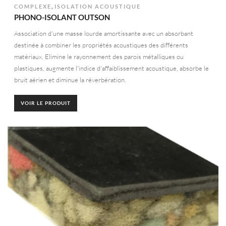
,
COMPLEXE
ISOLATION ACOUSTIQUE
PHONO-ISOLANT OUTSON
Association d'une masse lourde amortissante avec un absorbant
destinée à combiner les propriétés acoustiques des différents
matériaux. Elimine le rayonnement des parois métalliques ou
plastiques, augmente l'indice d'affaiblissement acoustique, absorbe le
bruit aérien et diminue la réverbération.
VOIR LE PRODUIT