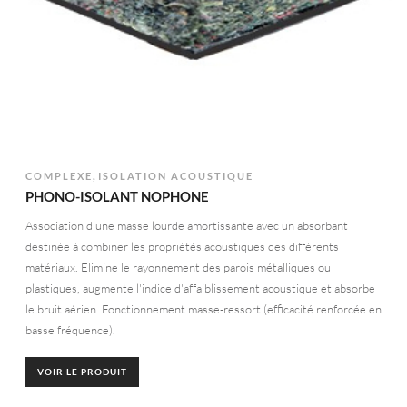
,
COMPLEXE
ISOLATION ACOUSTIQUE
PHONO-ISOLANT NOPHONE
Association d'une masse lourde amortissante avec un absorbant
destinée à combiner les propriétés acoustiques des différents
matériaux. Elimine le rayonnement des parois métalliques ou
plastiques, augmente l'indice d'affaiblissement acoustique et absorbe
le bruit aérien. Fonctionnement masse-ressort (efficacité renforcée en
basse fréquence).
VOIR LE PRODUIT