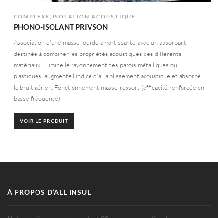
,
COMPLEXE
ISOLATION ACOUSTIQUE
PHONO-ISOLANT PRIVSON
Association d'une masse lourde amortissante avec un absorbant
destinée à combiner les propriétés acoustiques des différents
matériaux. Elimine le rayonnement des parois métalliques ou
plastiques, augmente l'indice d'affaiblissement acoustique et absorbe
le bruit aérien. Fonctionnement masse-ressort (efficacité renforcée en
basse fréquence).
VOIR LE PRODUIT
À PROPOS D’ALL INSUL