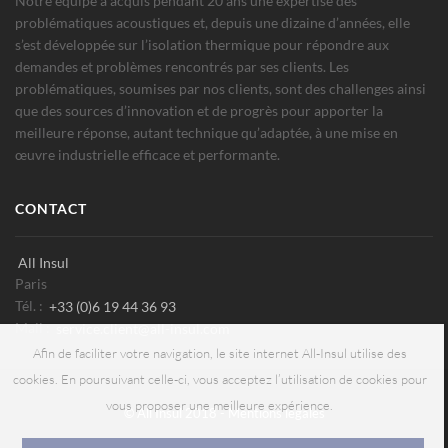
Notre équipe a acquis pendant 20 ans une expertise des
problématiques acoustiques et, depuis une dizaine d’années, elle
s’est développée sur l’isolation thermique pour répondre aux
demandes et problèmes rencontrés par ses clients. Les
problématiques, soumises par nos clients, sont des challenges ainsi
que des sources d’innovation et de progrès pour apporter la
meilleure réponse, autant technique qu’adaptée, à une mise en
œuvre industrielle efficace et performante.
CONTACT
All Insul
Paris
Tél. :
+33 (0)6 19 44 36 93
Mail :
service.client@all-insul.com
Afin de faciliter votre navigation, le site internet All-Insul utilise des
cookies. En poursuivant celle-ci, vous acceptez l’utilisation de cookies pour
vous proposer une meilleure expérience.
© All Insul 2018 -
Mentions légales