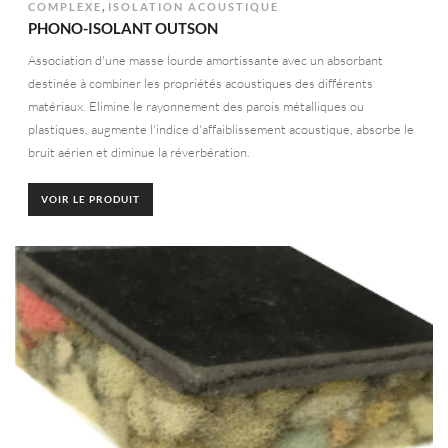
,
COMPLEXE
ISOLATION ACOUSTIQUE
PHONO-ISOLANT OUTSON
Association d'une masse lourde amortissante avec un absorbant
destinée à combiner les propriétés acoustiques des différents
matériaux. Elimine le rayonnement des parois métalliques ou
plastiques, augmente l'indice d'affaiblissement acoustique, absorbe le
bruit aérien et diminue la réverbération.
VOIR LE PRODUIT